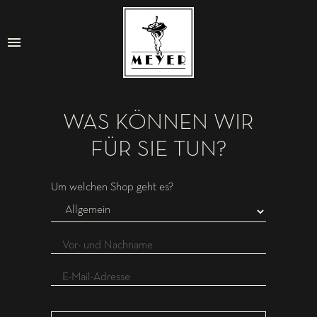
WAS KÖNNEN WIR
FÜR SIE TUN?
Kontaktformular
Um welchen Shop geht es?
Vor- und Nachname
E-Mail-Adresse
Nachricht